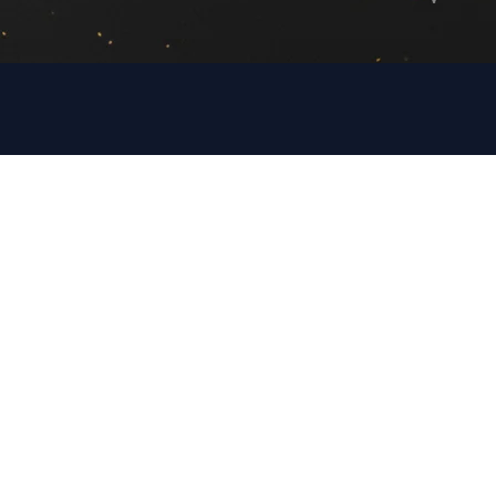
איך אנחנו הופכ
שלב 01 | אבחון
שלב 02 | תכנון